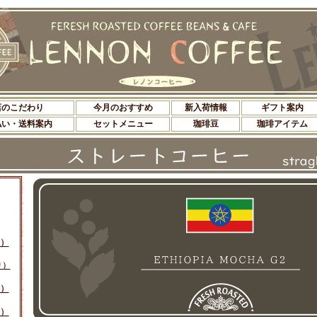
店のこだわり
今月のおすすめ
新入荷情報
ギフト案内
払い・送料案内
セットメニュー
珈琲豆
珈琲アイテム
）
り）
）
）