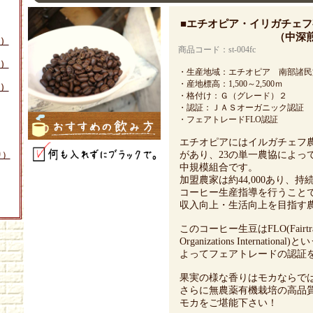
■エチオピア・イリガチェフ
（中深煎り
）
商品コード：st-004fc
）
・生産地域：エチオピア 南部諸民
・産地標高：1,500～2,500ｍ
）
・格付け：Ｇ（グレード）２
・認証：ＪＡＳオーガニック認証
・フェアトレードFLO認証
エチオピアにはイルガチェフ
があり、23の単一農協によっ
り）
中規模組合です。
加盟農家は約44,000あり、持
コーヒー生産指導を行うこと
収入向上・生活向上を目指す
このコーヒー生豆はFLO(Fairtrade 
Organizations Internation
よってフェアトレードの認証を
果実の様な香りはモカならで
さらに無農薬有機栽培の高品質
モカをご堪能下さい！