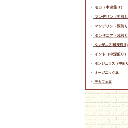
モカ（中深煎り）
・
マンデリン（中煎り
・
マンデリン（深煎り
・
タンザニア（浅煎り
・
・
タンザニア(極深煎り)
インド（中深煎り）
・
・
ホンジュラス（中煎
・
オーガニック豆
・
デカフェ豆