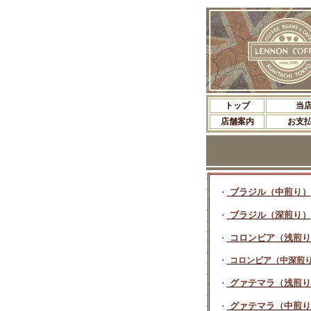
トップ
当
店舗案内
お支
ブラジル（中煎り）
・
ブラジル（深煎り）
・
コロンビア（浅煎り
・
・
コロンビア（中深煎
グァテマラ（浅煎り
・
グァテマラ（中煎り
・