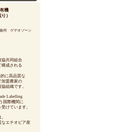
有機
）
族州 ゲデオゾーン
農協共同組合
て構成される
続的に高品質な
で加盟農家の
農協組織です。
Labelling
al)という国際機関に
受けています。
は。
なエチオピア産