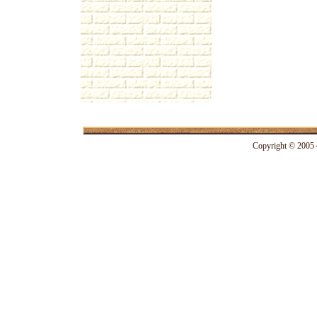
Copyright © 2005～