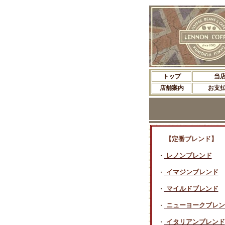
トップ
当
店舗案内
お支
【定番ブレンド】
レノンブレンド
・
イマジンブレンド
・
マイルドブレンド
・
ニューヨークブレン
・
イタリアンブレンド
・