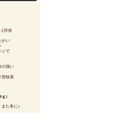
2月頃
たかい
い
ージで
味の強い
り苦味系
0ｇ）
。また冬に♪