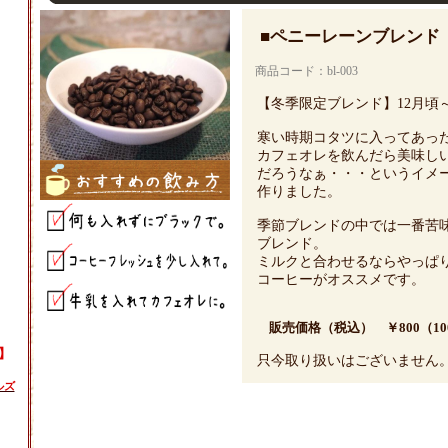
■ペニーレーンブレンド
商品コード：bl-003
【冬季限定ブレンド】12月頃～
寒い時期コタツに入ってあっ
カフェオレを飲んだら美味し
だろうなぁ・・・というイメ
作りました。
季節ブレンドの中では一番苦
ブレンド。
ミルクと合わせるならやっぱ
コーヒーがオススメです。
販売価格（税込） ￥800（10
】
只今取り扱いはございません
ルズ