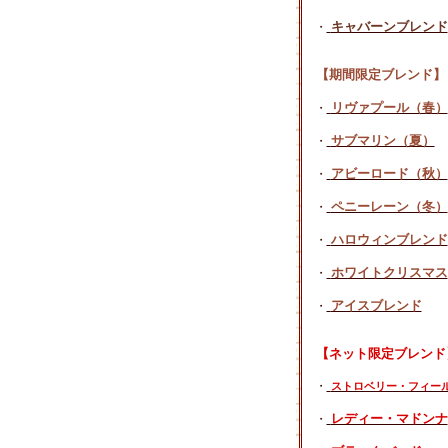
キャバーンブレンド
・
【期間限定ブレンド】
リヴァプール（春）
・
サブマリン（夏）
・
アビーロード（秋）
・
ペニーレーン（冬）
・
ハロウィンブレンド
・
ホワイトクリスマス
・
アイスブレンド
・
【ネット限定ブレンド
・
ストロベリー・フィー
レディー・マドンナ
・