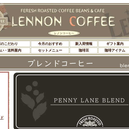
店のこだわり
今月のおすすめ
新入荷情報
ギフト案内
払い・送料案内
セットメニュー
珈琲豆
珈琲アイテム
ド