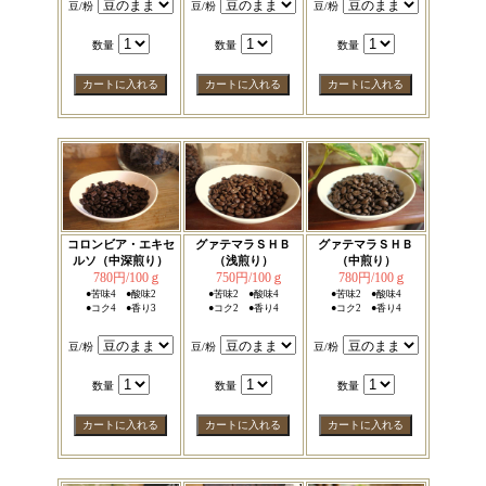
豆/粉
豆/粉
豆/粉
数量
数量
数量
コロンビア・エキセ
グァテマラＳＨＢ
グァテマラＳＨＢ
ルソ（中深煎り）
（浅煎り）
（中煎り）
780円/100ｇ
750円/100ｇ
780円/100ｇ
●苦味4 ●酸味2
●苦味2 ●酸味4
●苦味2 ●酸味4
●コク4 ●香り3
●コク2 ●香り4
●コク2 ●香り4
豆/粉
豆/粉
豆/粉
数量
数量
数量