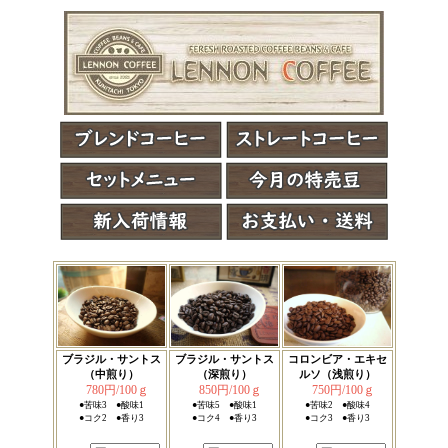
ブラジル・サントス
ブラジル・サントス
コロンビア・エキセ
（中煎り）
（深煎り）
ルソ（浅煎り）
780円/100ｇ
850円/100ｇ
750円/100ｇ
●苦味3 ●酸味1
●苦味5 ●酸味1
●苦味2 ●酸味4
●コク2 ●香り3
●コク4 ●香り3
●コク3 ●香り3